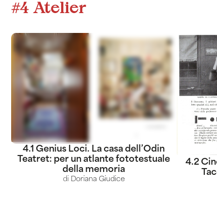
#4 Atelier
4.1 Genius Loci. La casa dell’Odin
Teatret: per un atlante fototestuale
4.2 Cin
della memoria
Tac
di
Doriana Giudice