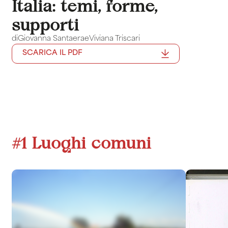
Italia: temi, forme,
supporti
di
Giovanna Santaera
e
Viviana Triscari
SCARICA IL PDF
#1 Luoghi comuni