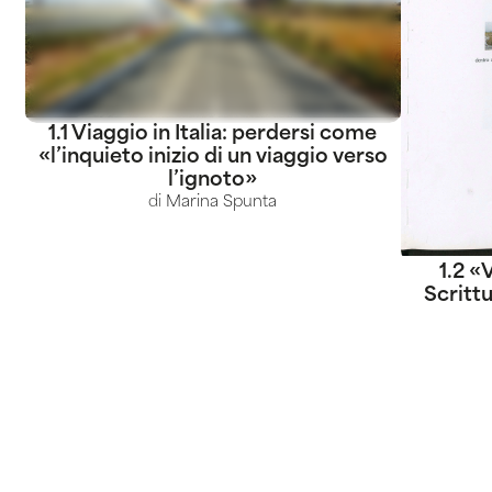
1.1 Viaggio in Italia: perdersi come
«l’inquieto inizio di un viaggio verso
l’ignoto»
di
Marina Spunta
1.2 «
Scrittu