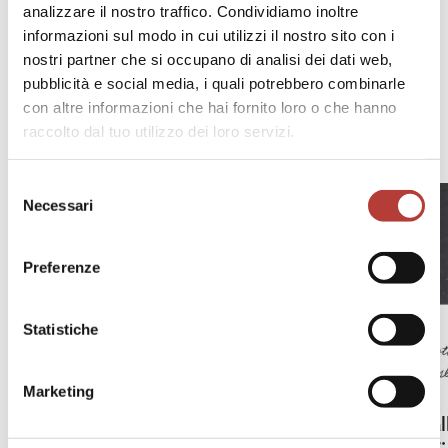
analizzare il nostro traffico. Condividiamo inoltre
informazioni sul modo in cui utilizzi il nostro sito con i
nostri partner che si occupano di analisi dei dati web,
pubblicità e social media, i quali potrebbero combinarle
con altre informazioni che hai fornito loro o che hanno
#3 Corpi e istituzioni
raccolto dal tuo utilizzo dei loro servizi.
Selezione
Necessari
del
consenso
Preferenze
Statistiche
Marketing
3.2 Un a
Oursler: