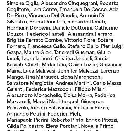
Simone Ciglia, Alessandro Cinquegrani, Roberta
Coglitore, Lara Conte, Emanuela De Cecco, Ada
De Pirro, Vincenzo Del Gaudio, Antonio Di
Silvestro, Bruna Donatelli, Riccardo Donati,
Hermann Dorowin, Daniele Dottorini, Catherine
Douzou, Federico Fastelli, Alessandra Ferraro,
Brigitte Ferrato Combe, Vittorio Fiore, Sotera
Fornaro, Francesca Gallo, Stefano Gallo, Pier Luigi
Gaspa, Mauro Giori, Tancredi Gusman, Giulio
Iacoli, Laura Iamurri, Cristina Jandelli, Samia
Kassab-Charfi, Mirko Lino, Claire Lozier, Giovanna
Maina, Luca Malavasi, Jennifer Malvezzi, Lorenzo
Mango, Tina Maraucci, Elena Marcheschi,
Salvatore Margiotta, Andrea Martini, Carlo Mazza
Galanti, Federica Mazzocchi, Filippo Milani,
Alessandro Monachello, Eloisa Morra, Federica
Muzzarelli, Magali Nachtergael, Giuseppe
Palazzolo, Renato Pallavicini, Raffaella Perna,
Armando Petrini, Federica Pich,
Mariapaola Pierini, Roberto Pinto, Enrico Pitozzi,
Gilda Policastro, Elena Porciani, Novella Primo,