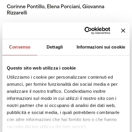
Corinne Pontillo, Elena Porciani, Giovanna
Rizzarelli
Progetto grafico
Consenso
Dettagli
Informazioni sui cookie
popeye studio, Salvo Arcidiacono
Questo sito web utilizza i cookie
Utilizziamo i cookie per personalizzare contenuti ed
Direttrice
annunci, per fornire funzionalità dei social media e per
responsabile
analizzare il nostro traffico. Condividiamo inoltre
informazioni sul modo in cui utilizzi il nostro sito con i
nostri partner che si occupano di analisi dei dati web,
Maria Rizzarelli
pubblicità e social media, i quali potrebbero combinarle
con altre informazioni che hai fornito loro o che hanno
raccolto dal tuo utilizzo dei loro servizi.