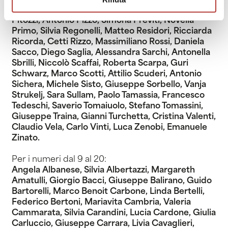
Pietrini, Valter Pinto, Giampiero Piretto, Enrico
Pitozzi, Antonio Pizzo, Simona Previti, Novella
Primo, Silvia Regonelli, Matteo Residori, Ricciarda
Ricorda, Cetti Rizzo, Massimiliano Rossi, Daniela
Sacco, Diego Saglia, Alessandra Sarchi, Antonella
Sbrilli, Niccolò Scaffai, Roberta Scarpa, Guri
Schwarz, Marco Scotti, Attilio Scuderi, Antonio
Sichera, Michele Sisto, Giuseppe Sorbello, Vanja
Strukelj, Sara Sullam, Paolo Tamassia, Francesco
Tedeschi, Saverio Tomaiuolo, Stefano Tomassini,
Giuseppe Traina, Gianni Turchetta, Cristina Valenti,
Claudio Vela, Carlo Vinti, Luca Zenobi, Emanuele
Zinato.
Per i numeri dal 9 al 20:
Angela Albanese, Silvia Albertazzi, Margareth
Amatulli, Giorgio Bacci, Giuseppe Balirano, Guido
Bartorelli, Marco Benoit Carbone, Linda Bertelli,
Federico Bertoni, Mariavita Cambria, Valeria
Cammarata, Silvia Carandini, Lucia Cardone, Giulia
Carluccio, Giuseppe Carrara, Livia Cavaglieri,