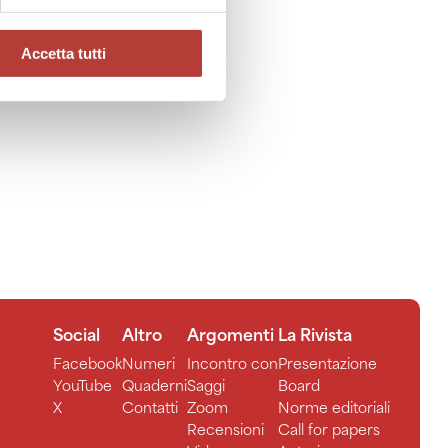
sa dell’Odin
e fototestuale
Accetta tutti
Social
Altro
Argomenti
La Rivista
Facebook
Numeri
Incontro con
Presentazione
YouTube
Quaderni
Saggi
Board
X
Contatti
Zoom
Norme editoriali
Recensioni
Call for papers