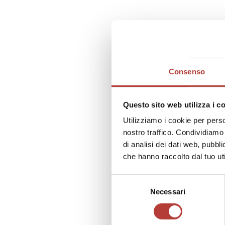
dal tito
«Arabes
Doriana
of the 
perform
Researc
Consenso
in Sici
visual 
assista
un gio
Questo sito web utilizza i c
journal 
Utilizziamo i cookie per perso
nostro traffico. Condividiamo 
di analisi dei dati web, pubbl
che hanno raccolto dal tuo uti
Selezione
Necessari
del
consenso