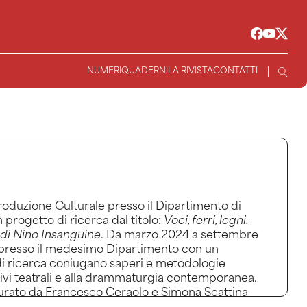
NUMERI
QUADERNI
LA RIVISTA
CONTATTI
roduzione Culturale presso il Dipartimento di
 progetto di ricerca dal titolo:
Voci, ferri, legni.
 di Nino Insanguine
. Da marzo 2024 a settembre
lo presso il medesimo Dipartimento con un
e di ricerca coniugano saperi e metodologie
rchivi teatrali e alla drammaturgia contemporanea.
curato da Francesco Ceraolo e Simona Scattina