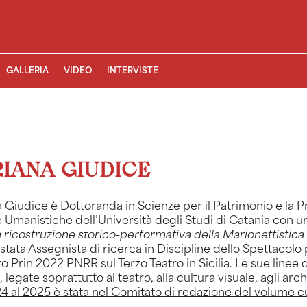
GALLERIA
VIDEO
INTERVISTE
IANA GIUDICE
 Giudice è Dottoranda in Scienze per il Patrimonio e la P
 Umanistiche dell’Università degli Studi di Catania con un
 ricostruzione storico-performativa della Marionettistica
stata Assegnista di ricerca in Discipline dello Spettaco
o Prin 2022 PNRR sul Terzo Teatro in Sicilia. Le sue line
, legate soprattutto al teatro, alla cultura visuale, agli a
4 al 2025 è stata nel Comitato di redazione del volume 