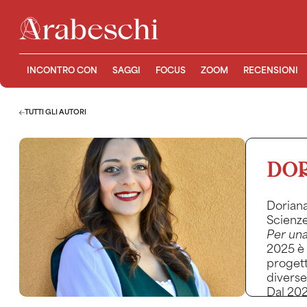
INCONTRO CON
SAGGI
FOCUS
ZOOM
RECENSIONI
TUTTI GLI AUTORI
DOR
Doriana
Scienze
Per una
2025 è 
progett
diverse
Dal 202