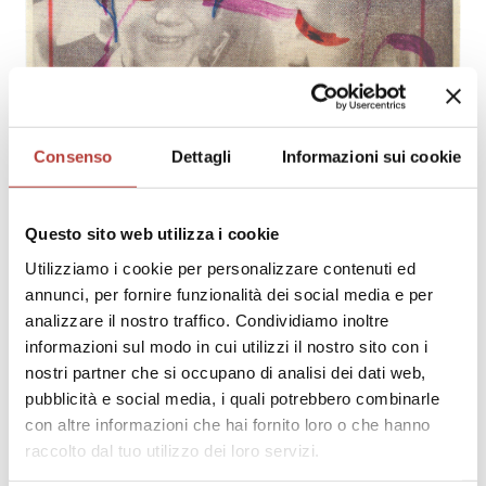
critical edition of Gian Pietro Lucini’s novel
Gian Pietro da Core. Her scholarly work
centers on the Italian Neo-Avant-Garde,
with a particular emphasis on the
interrelations between literature, visual
arts, and media. She has extensively
studied the works of Edoardo Sanguineti
Consenso
Dettagli
Informazioni sui cookie
and Corrado Costa, editing two volumes
of Costa’s Poetry and one dedicated to his
Theatre (Argo, 2020–2024). Her
SAGGI
26
Questo sito web utilizza i cookie
monograph La continuazione degli occhi.
Ecfrasi e forma-Galeria nelle poesie della
La New Vita Nova di Lamberto Pignotti,
Utilizziamo i cookie per personalizzare contenuti ed
Neoavanguardia (1956–1979), published by
annunci, per fornire funzionalità dei social media e per
tra Marco Giovenale e McLuhan
Edizioni della Normale in 2024, explores
analizzare il nostro traffico. Condividiamo inoltre
di
Chiara Portesine
the poetics of ekphrasis and the gallery-
informazioni sul modo in cui utilizzi il nostro sito con i
form in Neo-Avant-Garde poetry.
nostri partner che si occupano di analisi dei dati web,
pubblicità e social media, i quali potrebbero combinarle
con altre informazioni che hai fornito loro o che hanno
raccolto dal tuo utilizzo dei loro servizi.