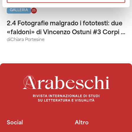
GALLERIA
25
2.4 Fotografie malgrado i fototesti: due
«faldoni» di Vincenzo Ostuni #3 Corpi e
di
Chiara Portesine
istituzioni
Social
Altro