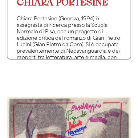
CHIARA PORTESINE
Chiara Portesine (Genova, 1994) è
assegnista di ricerca presso la Scuola
Normale di Pisa, con un progetto di
edizione critica del romanzo di Gian Pietro
Lucini (Gian Pietro da Core). Si è occupata
prevalentemente di Neoavanguardia e dei
rapporti tra letteratura, arte e media, con
un’attenzione particolare per Edoardo
Sanguineti e Corrado Costa, di cui ha
curato i due volumi di Poesie e quello del
Teatro (Argo, 2020-2024). Per le Edizioni
della Normale è uscita La continuazione
degli occhi. Ecfrasi e forma-Galeria nelle
poesie della Neoavanguardia (1956-1979)
(2024).
Chiara Portesine (Genoa, 1994) is currently
a Research Fellow at the Scuola Normale
Superiore in Pisa, where she is preparing a