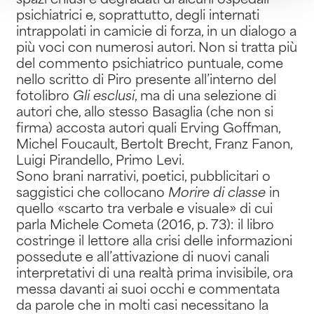
spazi chiusi e degradati di alcuni ospedali
psichiatrici e, soprattutto, degli internati
intrappolati in camicie di forza, in un dialogo a
più voci con numerosi autori. Non si tratta più
del commento psichiatrico puntuale, come
nello scritto di Piro presente all’interno del
fotolibro
Gli esclusi
, ma di una selezione di
autori che, allo stesso Basaglia (che non si
firma) accosta autori quali Erving Goffman,
Michel Foucault, Bertolt Brecht, Franz Fanon,
Luigi Pirandello, Primo Levi.
Sono brani narrativi, poetici, pubblicitari o
saggistici che collocano
Morire di classe
in
quello «scarto tra verbale e visuale» di cui
parla Michele Cometa (2016, p. 73): il libro
costringe il lettore alla crisi delle informazioni
possedute e all’attivazione di nuovi canali
interpretativi di una realtà prima invisibile, ora
messa davanti ai suoi occhi e commentata
da parole che in molti casi necessitano la