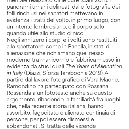
mentale realizzato dalle cure (Carli 2011). I
panorami umani delineati dalle fotografie dei
folli rinchiusi nei sanatori mettevano in
evidenza i tratti del volto, in primo luogo, con
un intento lombrosiano, e il corpo solo
quando utile allo studio clinico.
Negli anni zero i corpi e i volti sono restituiti
allo spettatore, come in Panella, in stati di
alienazione che richiamano quel nesso
moderno tra manicomio e fabbrica messo in
evidenza da studi quali
The Years of Alienation
in Italy
(Diazzi, Sforza Tarabochia 2019). A
partire dal lavoro fotografico di Vera Maone,
Ramondino ha partecipato con Rossana
Rossanda a un fototesto anche su questo
argomento, ribadendo la familiarità fra luoghi
che, nella recente storia italiana, hanno
assorbito, fagocitato e alienato centinaia di
persone, per poi essere dismessi e
abbandonati. Si tratta delle vicende