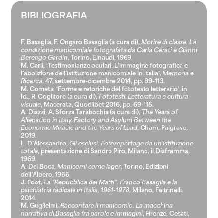
BIBLIOGRAFIA
F. Basaglia, F. Ongaro Basaglia (a cura di),
Morire di classe. La
condizione manicomiale fotografata da Carla Cerati e Gianni
Berengo Gardin
, Torino, Einaudi, 1969.
M. Carli, ‘Testimonianze oculari. L’immagine fotografica e
l’abolizione dell’istituzione manicomiale in Italia’,
Memoria e
Ricerca
, 47, settembre-dicembre 2014, pp. 99-113.
M. Cometa, ‘Forme e retoriche del fototesto letterario’, in
Id., R. Coglitore (a cura di),
Fototesti. Letteratura e cultura
visuale
, Macerata, Quodlibet 2016, pp. 69-115.
A. Diazzi, A. Sforza Tarabochia (a cura di),
The Years of
Alienation in Italy.
Factory and Asylum Between the
Economic Miracle and the Years of Lead
, Cham, Palgrave,
2019.
L. D’Alessandro,
Gli esclusi. Fotoreportage da un’istituzione
totale
, presentazione di Sandro Piro, Milano, il Diaframma,
1969.
A. Del Boca,
Manicomi come lager
, Torino, Edizioni
dell’Albero, 1966.
J. Foot,
La “Repubblica dei Matti”. Franco Basaglia e la
psichiatria radicale in Italia, 1961-1978
, Milano, Feltrinelli,
2014.
M. Guglielmi,
Raccontare il manicomio. La macchina
narrativa di Basaglia fra parole e immagini
, Firenze, Cesati,