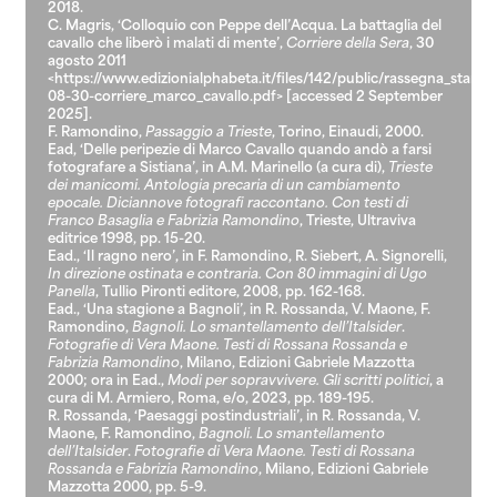
2018.
C. Magris, ‘Colloquio con Peppe dell’Acqua. La battaglia del
cavallo che liberò i malati di mente’,
Corriere della Sera
, 30
agosto 2011
<
https://www.edizionialphabeta.it/files/142/public/rassegna_stampa
08-30-corriere_marco_cavallo.pdf
> [accessed 2 September
2025].
F. Ramondino,
Passaggio a Trieste
, Torino, Einaudi, 2000.
Ead, ‘Delle peripezie di Marco Cavallo quando andò a farsi
fotografare a Sistiana’, in A.M. Marinello (a cura di),
Trieste
dei manicomi. Antologia precaria di un cambiamento
epocale. Diciannove fotografi raccontano. Con testi di
Franco Basaglia e Fabrizia Ramondino
, Trieste, Ultraviva
editrice 1998, pp. 15-20.
Ead., ‘Il ragno nero’, in F. Ramondino, R. Siebert, A. Signorelli,
In direzione ostinata e contraria. Con 80 immagini di Ugo
Panella
, Tullio Pironti editore, 2008, pp. 162-168.
Ead., ‘Una stagione a Bagnoli’, in R. Rossanda, V. Maone, F.
Ramondino,
Bagnoli. Lo smantellamento dell’Italsider
.
Fotografie di Vera Maone. Testi di Rossana Rossanda e
Fabrizia Ramondino
, Milano, Edizioni Gabriele Mazzotta
2000; ora in Ead.,
Modi per sopravvivere. Gli scritti politici
, a
cura di M. Armiero, Roma, e/o, 2023, pp. 189-195.
R. Rossanda, ‘Paesaggi postindustriali’, in R. Rossanda, V.
Maone, F. Ramondino,
Bagnoli. Lo smantellamento
dell’Italsider
.
Fotografie di Vera Maone. Testi di Rossana
Rossanda e Fabrizia Ramondino
, Milano, Edizioni Gabriele
Mazzotta 2000, pp. 5-9.