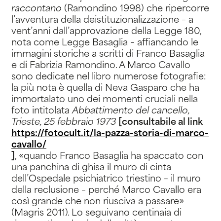
raccontano
(Ramondino 1998) che ripercorre
l’avventura della deistituzionalizzazione – a
vent’anni dall’approvazione della Legge 180,
nota come Legge Basaglia – affiancando le
immagini storiche a scritti di Franco Basaglia
e di Fabrizia Ramondino. A Marco Cavallo
sono dedicate nel libro numerose fotografie:
la più nota è quella di Neva Gasparo che ha
immortalato uno dei momenti cruciali nella
foto intitolata
Abbattimento del cancello,
Trieste, 25 febbraio 1973
[consultabile al link
https://fotocult.it/la-pazza-storia-di-marco-
cavallo/
]
, «quando Franco Basaglia ha spaccato con
una panchina di ghisa il muro di cinta
dell’Ospedale psichiatrico triestino – il muro
della reclusione – perché Marco Cavallo era
così grande che non riusciva a passare»
(Magris 2011). Lo seguivano centinaia di