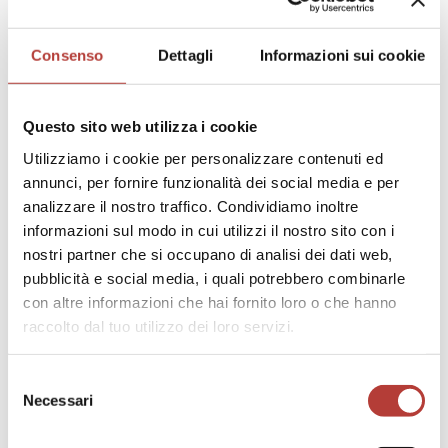
dei reporter, facilitati a partire dagli anni
Sessanta dal movimento di Psichiatria
Consenso
Dettagli
Informazioni sui cookie
democratica. Le immagini fotografiche non
avevano più una funzione scientifico-
diagnostica come in passato, ma diventavano
Questo sito web utilizza i cookie
piuttosto uno strumento di svelamento e di
Utilizziamo i cookie per personalizzare contenuti ed
denuncia, erano destinate a un pubblico non
annunci, per fornire funzionalità dei social media e per
specialistico e per la prima volta mettevano
in relazione i luoghi istituzionali con i corpi
analizzare il nostro traffico. Condividiamo inoltre
che contenevano.
informazioni sul modo in cui utilizzi il nostro sito con i
Sono gli anni in cui il fotogiornalismo si
nostri partner che si occupano di analisi dei dati web,
arricchiva di fotoinchieste e, in particolare, il
pubblicità e social media, i quali potrebbero combinarle
fotoreportage umanitario, sviluppatosi negli
con altre informazioni che hai fornito loro o che hanno
anni Sessanta, vedeva l’uscita del primo libro
raccolto dal tuo utilizzo dei loro servizi.
fotografico italiano dedicato a un ospedale
psichiatrico,
Gli esclusi
, pubblicato da
Selezione
Luciano D’Alessandro nel 1969 (D’Alessandro
Necessari
del
1969). Realizzato all’Ospedale psichiatrico
consenso
Materdomini di Nocera Inferiore con la