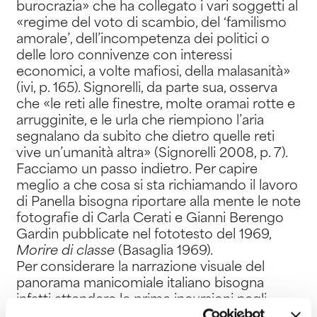
burocrazia» che ha collegato i vari soggetti al
«regime del voto di scambio, del ‘familismo
amorale’, dell’incompetenza dei politici o
delle loro connivenze con interessi
economici, a volte mafiosi, della malasanità»
(ivi, p. 165). Signorelli, da parte sua, osserva
che «le reti alle finestre, molte oramai rotte e
arrugginite, e le urla che riempiono l’aria
segnalano da subito che dietro quelle reti
vive un’umanità altra» (Signorelli 2008, p. 7).
Facciamo un passo indietro. Per capire
meglio a che cosa si sta richiamando il lavoro
di Panella bisogna riportare alla mente le note
fotografie di Carla Cerati e Gianni Berengo
Gardin pubblicate nel fototesto del 1969,
Morire di classe
(Basaglia 1969).
Per considerare la narrazione visuale del
panorama manicomiale italiano bisogna
infatti attendere le prime incursioni negli
ospedali psichiatrici da parte dei fotografi e