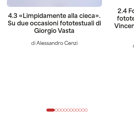
2.4 F
4.3 «Limpidamente alla cieca».
fotot
Su due occasioni fototestuali di
Vincen
Giorgio Vasta
di
Alessandro Cenzi