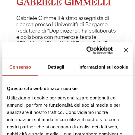
GABRIELE GIMMELLI
Gabriele Gimmelli è stato assegnista di
ricerca presso l’Università di Bergamo.
Redattore di “Doppiozero”, ha collaborato
e collabora con numerose testate
(“Filmidee”, “Blow Up”, “Il Tascabile”, “Film
Tv”, “Lucy”). E’ autore di “Grandi Affari.
Laurel & Hardy e l’invenzione della
lentezza” (Mimesis, 2017), “Un cineasta
Consenso
Dettagli
Informazioni sui cookie
delle riserve. Gianni Celati e il cinema”
(Quodlibet, 2021), “American. Orson
Welles, il mito, la letteratura” (Quodlibet,
Questo sito web utilizza i cookie
2024). Studioso di Aldo Buzzi, ne ha curato
“Tutte le opere” (La nave di Teseo, 2020) e
Utilizziamo i cookie per personalizzare contenuti ed
l’inedito “Stanze per la fantasia” (Officina
annunci, per fornire funzionalità dei social media e per
Libraria, 2025).
analizzare il nostro traffico. Condividiamo inoltre
Gabriele Gimmelli has been a Research
informazioni sul modo in cui utilizzi il nostro sito con i
Fellow at the University of Bergamo. Editor
nostri partner che si occupano di analisi dei dati web,
of ‘Doppiozero’, he has contributed to and
pubblicità e social media, i quali potrebbero combinarle