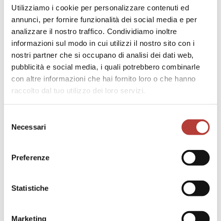
articoli: The Photo-text in the Mussolini Era
Utilizziamo i cookie per personalizzare contenuti ed
(«Athens Journal of Humanities and Arts»,
annunci, per fornire funzionalità dei social media e per
2021), Lux mea Dux: fotografia e
analizzare il nostro traffico. Condividiamo inoltre
propaganda nelle riviste illustrate italiane
informazioni sul modo in cui utilizzi il nostro sito con i
degli anni Trenta («Visual History. Rivista
nostri partner che si occupano di analisi dei dati web,
internazionale in storia e critica
pubblicità e social media, i quali potrebbero combinarle
dell’immagine», 2020); Photography and
con altre informazioni che hai fornito loro o che hanno
Power in the Mussolini Era: the case of “La
Rivista illustrata del Popolo d’Italia”
raccolto dal tuo utilizzo dei loro servizi.
(«Dagerotyp», 2019).
Selezione
Carla Rossetti teaches History of
Necessari
Photography at the Academy of Fine Arts
del
in Naples. In 2019, she obtained a PhD in
consenso
“Methods and Methodologies of
Preferenze
Archaeological and Historical-Artistic
Research” at the University of Salerno, She
has participated in several conferences,
Statistiche
including: Cultura fotografica: l’immagine
ottica come testimone e agente di storico
e sociale (Parma, May 2025); Esposizioni e
Marketing