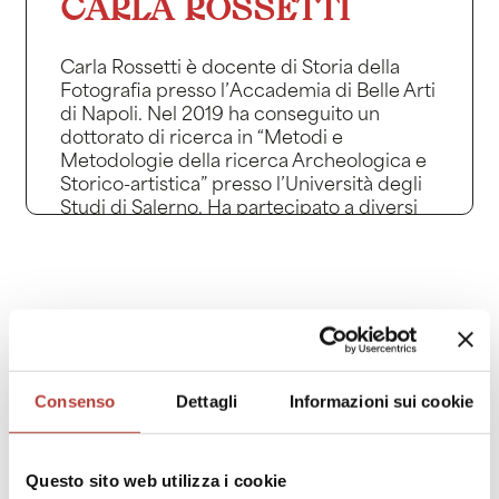
CARLA ROSSETTI
Carla Rossetti è docente di Storia della
Fotografia presso l’Accademia di Belle Arti
di Napoli. Nel 2019 ha conseguito un
dottorato di ricerca in “Metodi e
Metodologie della ricerca Archeologica e
Storico-artistica” presso l’Università degli
Studi di Salerno. Ha partecipato a diversi
convegni, tra i quali si ricordano: “Cultura
fotografica: l’immagine ottica come
testimone e agente storico e sociale”
(Parma, 2025); “Esposizioni e propaganda
fascista all’estero: dagli anni del consenso
allo Stato totalitario” (1929-1940) (Siena,
maggio 2023); “Dialogues between
Images and Texts” (Atene, giugno 2020);
Consenso
Dettagli
Informazioni sui cookie
“Orizzonti della temporalità: figure del
tempo, figure nel tempo” (Cassino, maggio
2019).
Questo sito web utilizza i cookie
Tra i suoi ultimi lavori, si segnalano gli