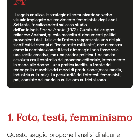
Il saggio analizza le strategie di comunicazione verbo-
visuale impiegate nel movimento femminista degli anni
Settanta, focalizzandosi sul caso studio
dell’antologia
Donne è bello
(1972). Curata dal gruppo
milanese Anabasi, questa raccolta di documenti politici
provenienti dall’Italia e dall’estero rappresenta uno dei più
significativi esempi di “iconotesto militante”, che dimostra
come la combinazione di testi e immagini non fosse solo
una scelta creativa, ma una pratica politica. Una novità
assoluta era il controllo del processo editoriale, interamente
in mano alle donne – una pratica inedita, a fronte del
monopolio maschile dei mezzi di produzione (mass media,
industria culturale). La peculiarità dei fototesti femministi,
poi, consiste nel modo in cui le loro autrici si sono
confrontate con l’immaginario androcentrico e con quel
regime scopico denunciato in quegli stessi anni attraverso il
concetto di
male gaze
.
Donne è bello
veicola il proprio
messaggio politico attraverso diverse strategie visuali: la ri-
significazione della réclame sessista per smascherare il mito
patriarcale della “Donna”, la ri-contestualizzazione di
1. Foto, testi, femminismo
immagini attraverso il collage, e il rilievo dato alle figure di
donne afroamericane per accompagnare uno dei primi
documenti del femminismo nero, per la prima volta tradotto
in Italia. Questa analisi permette di riscoprire la storia
Questo saggio propone l’analisi di alcune
femminista sottraendola a narrazioni anacronistiche: il