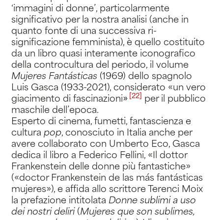
‘immagini di donne’, particolarmente
significativo per la nostra analisi (anche in
quanto fonte di una successiva ri-
significazione femminista), è quello costituito
da un libro quasi interamente iconografico
della controcultura del periodo, il volume
Mujeres Fant
á
sticas
(1969) dello spagnolo
Luis Gasca (1933-2021), considerato «un vero
[22]
giacimento di fascinazioni
»
per il pubblico
maschile dell’epoca.
Esperto di cinema, fumetti, fantascienza e
cultura
pop
, conosciuto in Italia anche per
avere collaborato con Umberto Eco, Gasca
dedica il libro a Federico Fellini, «Il dottor
Frankenstein delle donne più fantastiche»
(«doctor Frankenstein de las más fantásticas
mujeres»), e affida allo scrittore Terenci Moix
la prefazione intitolata
Donne sublimi a uso
dei nostri deliri
(
Mujeres que son sublimes,