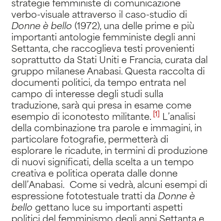
modo in cui le femministe degli anni Settanta hanno
strategie femministe di comunicazione
conquistato l’accesso al discorso politico, rendendo anche
verbo-visuale attraverso il caso-studio di
le loro immagini politiche, illumina il significato dell’idea non
essenzialista di “sorellanza”.
Donne è bello
(1972), una delle prime e più
importanti antologie femministe degli anni
Settanta, che raccoglieva testi provenienti
soprattutto da Stati Uniti e Francia, curata dal
gruppo milanese Anabasi. Questa raccolta di
documenti politici, da tempo entrata nel
campo di interesse degli studi sulla
traduzione, sarà qui presa in esame come
[1]
esempio di iconotesto militante
.
L’analisi
della combinazione tra parole e immagini, in
particolare fotografie, permetterà di
esplorare le ricadute, in termini di produzione
di nuovi significati, della scelta a un tempo
creativa e politica operata dalle donne
dell’Anabasi. Come si vedrà, alcuni esempi di
espressione fototestuale tratti da
Donne è
bello
gettano luce su importanti aspetti
politici del femminismo degli anni Settanta e