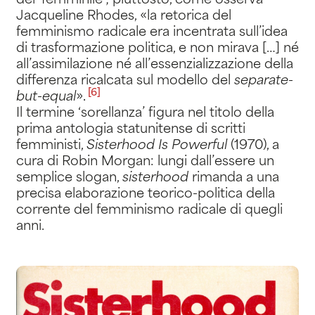
del ‘femminile’; piuttosto, come osserva
Jacqueline Rhodes, «la retorica del
femminismo radicale era incentrata sull’idea
di trasformazione politica, e non mirava […] né
all’assimilazione né all’essenzializzazione della
differenza ricalcata sul modello del
separate-
[6]
but-equal
»
.
Il termine ‘sorellanza’ figura nel titolo della
prima antologia statunitense di scritti
femministi,
Sisterhood Is Powerful
(1970), a
cura di Robin Morgan: lungi dall’essere un
semplice slogan,
sisterhood
rimanda a una
precisa elaborazione teorico-politica della
corrente del femminismo radicale di quegli
anni.