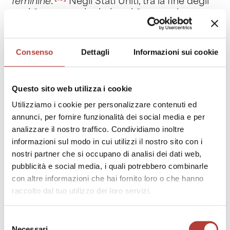
féminine
.
Negli Stati Uniti, tra la fine degli
anni Sessanta e i primi anni Settanta la
fioritura dell’editoria femminista è
formidabile: si contano più di settanta
periodici e più di sessanta case editrici, tra cui
Consenso
Dettagli
Informazioni sui cookie
The Women’s Press Collective di Oakland, la
Diana Press di Baltimora e la Shameless
[14]
Hussy Press di Berkley
.
Oltre alla già citata
Questo sito web utilizza i cookie
antologia
Sisterhood Is Powerful
, tra le più
Utilizziamo i cookie per personalizzare contenuti ed
importanti pubblicazioni del
women’s
annunci, per fornire funzionalità dei social media e per
liberation movement
spiccano i tre fascicoli
analizzare il nostro traffico. Condividiamo inoltre
Notes from the First Year
(1968),
Notes from
informazioni sul modo in cui utilizzi il nostro sito con i
the Second Year
(1970, una delle fonti di
nostri partner che si occupano di analisi dei dati web,
Donne è bello
) e
Notes from the Third Year
pubblicità e social media, i quali potrebbero combinarle
(1971), che raccolgono i documenti politici
elaborati nei primi tre anni di esistenza del
con altre informazioni che hai fornito loro o che hanno
movimento.
raccolto dal tuo utilizzo dei loro servizi.
Selezione
Necessari