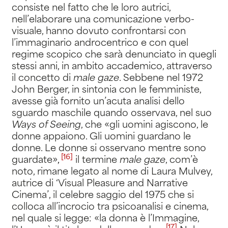
consiste nel fatto che le loro autrici,
nell’elaborare una comunicazione verbo-
visuale, hanno dovuto confrontarsi con
l’immaginario androcentrico e con quel
regime scopico che sarà denunciato in quegli
stessi anni, in ambito accademico, attraverso
il concetto di
male gaze
. Sebbene nel 1972
John Berger, in sintonia con le femministe,
avesse già fornito un’acuta analisi dello
sguardo maschile quando osservava, nel suo
Ways of Seeing
, che «gli uomini agiscono, le
donne appaiono. Gli uomini guardano le
donne. Le donne si osservano mentre sono
[16]
guardate»
,
il termine
male gaze
, com’è
noto, rimane legato al nome di Laura Mulvey,
autrice di ‘Visual Pleasure and Narrative
Cinema’, il celebre saggio del 1975 che si
colloca all’incrocio tra psicoanalisi e cinema,
nel quale si legge: «la donna è l’Immagine,
[17]