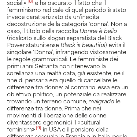
[8]
sociali
»
e ha oscurato il fatto che il
femminismo radicale di quel periodo è stato
invece caratterizzato da un’inedita
decostruzione della categoria ‘donna’. Non a
caso, il titolo della raccolta
Donne è bello
(ricalcato sullo slogan separatista del Black
Power statunitense
Black is beautiful
) evita il
singolare ‘Donna’, infrangendo vistosamente
le regole grammaticali. Le femministe dei
primi anni Settanta non ritenevano la
sorellanza una realtà data, già esistente, né il
fine di pensarla era quello di cancellare le
differenze tra donne: al contrario, essa era un
obiettivo politico, un potenziale da realizzare
trovando un terreno comune,
malgrado
le
differenze tra donne. Prima che nei
movimenti di liberazione delle donne
diventassero egemonici il «cultural
[9]
feminism
»
in USA e il pensiero della