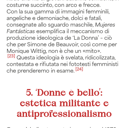
costume succinto, con arco e frecce.
Con la sua gamma di immagini femminili,
angeliche e demoniache, dolci e fatali,
consegnate allo sguardo maschile,
Mujeres
Fant
á
sticas
esemplifica il meccanismo di
produzione ideologica de ‘La Donna’ – ciò
che per Simone de Beauvoir, così come per
Monique Wittig, non è che un «mito»
.
[23]
Questa ideologia è svelata, ridicolizzata,
contestata e rifiutata nei fototesti femministi
[24]
che prenderemo in esame.
5. ‘Donne è bello’:
estetica militante e
antiprofessionalismo