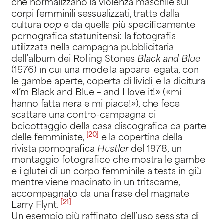
che normalizzano la violenza maschile sui
corpi femminili sessualizzati, tratte dalla
cultura
pop
e da quella più specificamente
pornografica statunitensi: la fotografia
utilizzata nella campagna pubblicitaria
dell’album dei Rolling Stones
Black and Blue
(1976) in cui una modella appare legata, con
le gambe aperte, coperta di lividi, e la dicitura
«I’m Black and Blue – and I love it!» («mi
hanno fatta nera e mi piace!»), che fece
scattare una contro-campagna di
boicottaggio della casa discografica da parte
[20]
delle femministe
,
e la copertina della
rivista pornografica
Hustler
del 1978, un
montaggio fotografico che mostra le gambe
e i glutei di un corpo femminile a testa in giù
mentre viene macinato in un tritacarne,
accompagnato da una frase del magnate
[21]
Larry Flynt
.
Un esempio più raffinato dell’uso sessista di