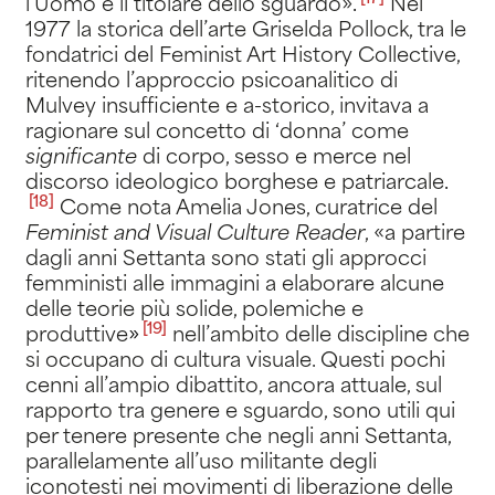
l’Uomo è il titolare dello sguardo»
.
Nel
1977 la storica dell’arte Griselda Pollock, tra le
fondatrici del Feminist Art History Collective,
ritenendo l’approccio psicoanalitico di
Mulvey insufficiente e a-storico, invitava a
ragionare sul concetto di ‘donna’ come
significante
di corpo, sesso e merce nel
discorso ideologico borghese e patriarcale
.
[18]
Come nota Amelia Jones, curatrice del
Feminist and Visual Culture Reader
, «a partire
dagli anni Settanta sono stati gli approcci
femministi alle immagini a elaborare alcune
delle teorie più solide, polemiche e
[19]
produttive
»
nell’ambito delle discipline che
si occupano di cultura visuale. Questi pochi
cenni all’ampio dibattito, ancora attuale, sul
rapporto tra genere e sguardo, sono utili qui
per tenere presente che negli anni Settanta,
parallelamente all’uso militante degli
iconotesti nei movimenti di liberazione delle