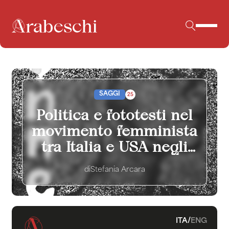
SAGGI
25
Politica e fototesti nel
movimento femminista
tra Italia e USA negli
anni Settanta: il caso di
di
Stefania Arcara
Donne è bello
ITA
/
ENG