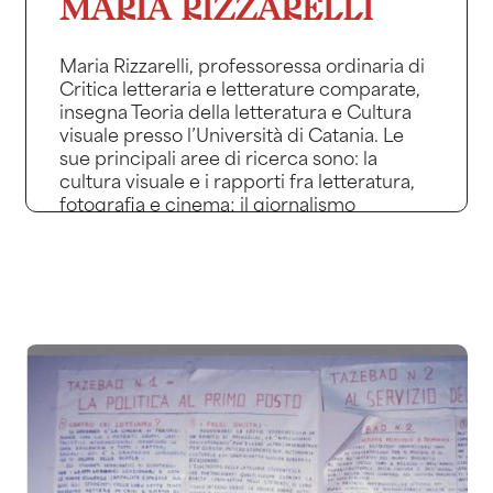
MARIA RIZZARELLI
Maria Rizzarelli, professoressa ordinaria di
Critica letteraria e letterature comparate,
insegna Teoria della letteratura e Cultura
visuale presso l’Università di Catania. Le
sue principali aree di ricerca sono: la
cultura visuale e i rapporti fra letteratura,
fotografia e cinema; il giornalismo
culturale; la narrativa contemporanea; gli
studi di genere. Tra le sue pubblicazioni:
Sorpreso a pensare per immagini. Sciascia
e le arti visive (ETS-2013); La poesia di
Pasolini tra cinema e pittura (Duetredue,
2015); Goliarda Sapienza. Gli spazi della
libertà, il tempo della gioia (Carocci,
2018);Amore e guerra. Percorsi
intermediali fra letteratura e cinema
(duetredue 2019 – “Premio Kinomata”
2020). Ha curato inoltre Sapienza A-Z
(Electa 2024); e, insieme a Beatrice