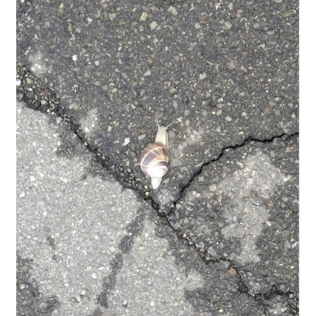
Kinomata” 2020). She has also edited
Sapienza A-Z (Electa 2024) and, co-edited
with Beatrice Seligardi, Talenti doppi.
Vocazioni plurime nella letteratura
contemporanea (Carocci, 2025).