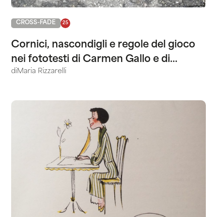
CROSS-FADE
25
Cornici, nascondigli e regole del gioco
nei fototesti di Carmen Gallo e di
di
Maria Rizzarelli
Francesco Deotto