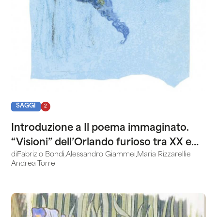
SAGGI
2
Introduzione a Il poema immaginato.
“Visioni” dell’Orlando furioso tra XX e
di
Fabrizio Bondi
,
Alessandro Giammei
,
Maria Rizzarelli
e
XXI secolo
Andrea Torre