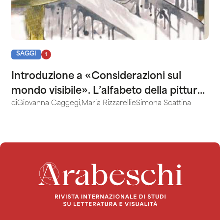
SAGGI
1
Introduzione a «Considerazioni sul
mondo visibile». L’alfabeto della pittura
di
Giovanna Caggegi
,
Maria Rizzarelli
e
Simona Scattina
di Leonardo Sciascia