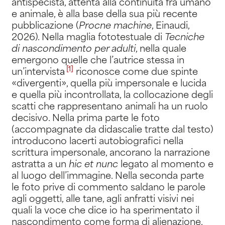
antispecista, attenta alla continuità fra umano
e animale, è alla base della sua più recente
pubblicazione (
Procne machine
, Einaudi,
2026). Nella maglia fototestuale di
Tecniche
di nascondimento per adulti
, nella quale
emergono quelle che l’autrice stessa in
[1]
un’intervist
a
riconosce come due spinte
«divergenti», quella più impersonale e lucida
e quella più incontrollata, la collocazione degli
scatti che rappresentano animali ha un ruolo
decisivo. Nella prima parte le foto
(accompagnate da didascalie tratte dal testo)
introducono lacerti autobiografici nella
scrittura impersonale, ancorano la narrazione
astratta a un
hic et nunc
legato al momento e
al luogo dell’immagine. Nella seconda parte
le foto prive di commento saldano le parole
agli oggetti, alle tane, agli anfratti visivi nei
quali la voce che dice io ha sperimentato il
nascondimento come forma di alienazione,