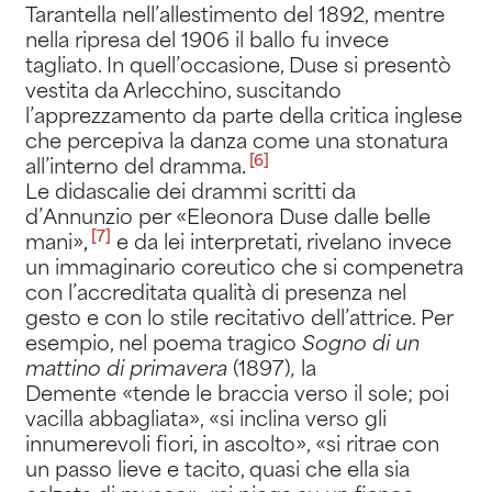
Tarantella nell’allestimento del 1892, mentre
nella ripresa del 1906 il ballo fu invece
tagliato. In quell’occasione, Duse si presentò
vestita da Arlecchino, suscitando
l’apprezzamento da parte della critica inglese
che percepiva la danza come una stonatura
[6]
all’interno del dramma
.
Le didascalie dei drammi scritti da
d’Annunzio per «Eleonora Duse dalle belle
[7]
mani»
,
e da lei interpretati, rivelano invece
un immaginario coreutico che si compenetra
con l’accreditata qualità di presenza nel
gesto e con lo stile recitativo dell’attrice. Per
esempio, nel poema tragico
Sogno di un
mattino di primavera
(1897)
,
la
Demente
«tende le braccia verso il sole; poi
vacilla abbagliata», «si inclina verso gli
innumerevoli fiori, in ascolto», «si ritrae con
un passo lieve e tacito, quasi che ella sia