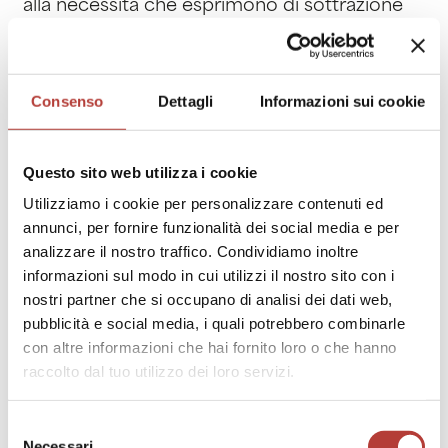
alla necessità che esprimono di sottrazione
della parola, in favore dell’espressione globale
[19]
del corpo
.
L’accostamento Duse-Duncan diventa invece
quasi una sovrapposizione nell’immaginario di
Consenso
Dettagli
Informazioni sui cookie
Craig per l’
Elektra
di Hugo von Hofmannsthal,
opera della quale Duse ottiene i diritti nel
1904. Hofmannsthal realizza infatti
Questo sito web utilizza i cookie
appositamente per l’attrice una versione
Utilizziamo i cookie per personalizzare contenuti ed
francese in prosa del testo e chiama Gordon
annunci, per fornire funzionalità dei social media e per
Craig per la realizzazione delle scene e dei
analizzare il nostro traffico. Condividiamo inoltre
costumi. Il drammaturgo, oltre che cultore
informazioni sul modo in cui utilizzi il nostro sito con i
della danza, è un grande estimatore di Duse
nostri partner che si occupano di analisi dei dati web,
nonché attento osservatore della sua
pubblicità e social media, i quali potrebbero combinarle
[20]
gestualità
.
con altre informazioni che hai fornito loro o che hanno
raccolto dal tuo utilizzo dei loro servizi.
Selezione
Necessari