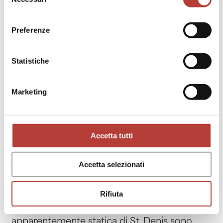
del
consenso
Preferenze
Statistiche
Marketing
Accetta tutti
Il gesto raffinato di Duse manifestava dunque,
agli occhi dell’osservatore esperto, una
Accetta selezionati
specificità che è tipica della danza tanto da
poter considerare l’attrice un riferimento per
Rifiuta
decodificare l’arte di Ruth St. Denis. La
recitazione danzata di Duse e la danza
apparentemente statica di St. Denis sono