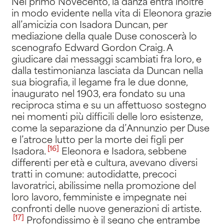
Nel primo Novecento, la danza entra inoltre
in modo evidente nella vita di Eleonora grazie
all’amicizia con Isadora Duncan, per
mediazione della quale Duse conoscerà lo
scenografo Edward Gordon Craig. A
giudicare dai messaggi scambiati fra loro, e
dalla testimonianza lasciata da Duncan nella
sua biografia, il legame fra le due donne,
inaugurato nel 1903, era fondato su una
reciproca stima e su un affettuoso sostegno
nei momenti più difficili delle loro esistenze,
come la separazione da d’Annunzio per Duse
e l’atroce lutto per la morte dei figli per
[16]
Isadora
.
Eleonora e Isadora, sebbene
differenti per età e cultura, avevano diversi
tratti in comune: autodidatte, precoci
lavoratrici, abilissime nella promozione del
loro lavoro, femministe e impegnate nei
confronti delle nuove generazioni di artiste
.
[17]
Profondissimo è il segno che entrambe