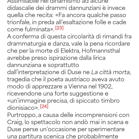
Assimilabile nel dinamismo ad alcune
didascalie dei drammi dannunziani è invece
quella che recita: «Fa ancora qualche passo
trionfale, in preda all’esaltazione folle e cade
[23]
come fulminata»
.
A conferma di questa circolarità di rimandi fra
drammaturgia e danza, vale la pena ricordare
che per la morte di Elektra, Hofmannsthal
avrebbe preso ispirazione dalla lirica
dannunziana e soprattutto
dall’interpretazione di Duse ne
La città morta
,
tragedia che il poeta austriaco aveva avuto
modo di apprezzare a Vienna nel 1902,
ricevendone una forte suggestione e
«un’immagine precisa, di spiccato timbro
[24]
dionisiaco»
.
Purtroppo, a causa delle incomprensioni con
Craig, lo spettacolo non andò mai in scena e
Duse perse un’occasione per sperimentare
una partitura scenica che probabilmente