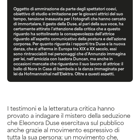
Oggetto di ammirazione da parte degli spettatori coevi,
obiettivo di studio e imitazione per le giovani attrici del suo
tempo, tensione inesausta per i fotografi che hanno cercato
di immortalare, il gesto della Duse, al pari della sua voce, ha
certamente attirato l’attenzione della critica che a questo
riguardo ha sottolineato la consapevolezza dell’attrice
riguardo all’aspetto comunicativo della postura e dell’azione
corporea. Per quanto riguarda i rapporti tra Duse e la nuova
danza, che si afferma in Europa tra XIX e XX secolo, essi
sono rintracciabili nei personaggi che d’Annunzio immagina
per lei, nell’amicizia con Isadora Duncan, ma anche in
occasioni mancate che riguardano il suo lavoro di attrice: il
ballo di Nora in Casa di bambola o la danza immaginata per
lei da Hofmannsthal nell’Elektra. Oltre a questi aspetti,
l’analisi di alcune sequenze del film Cenere, suggerisce
l’ipotesi di poter valutare quale influenza abbia avuto la
nuova danza nella capacità di Duse di affidare al corpo la
propria grafia emotiva. Dovendo consegnare la propria arte
a una pellicola priva di sonoro, Duse affronterà infatti una
preparazione fisica inedita il cui risultato è non solo
I testimoni e la letteratura critica hanno
straordinariamente espressivo dal punto di vista attoriale,
ma in alcune sequenze il controllo della dinamica, la cura
provato a indagare il mistero della seduzione
della postura e dell’intensità dell’azione ci inducono a
che Eleonora Duse esercitava sul pubblico
leggere il suo movimento come danza, una danza presaga
che contiene le anticipazioni del futuro.
anche grazie al movimento espressivo di
tutta la sua persona: un movimento che,