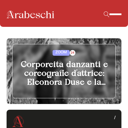
ZOOM
24
Corporeità danzanti e
coreografie d’attrice:
Eleonora Duse e la
danza
/