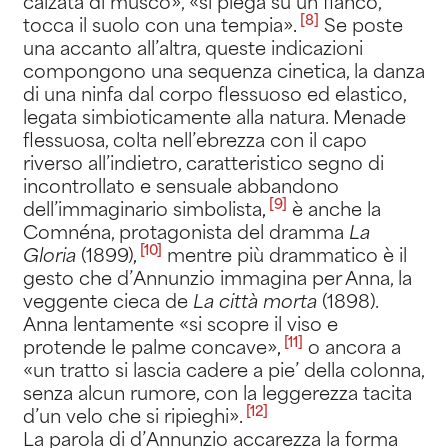
calzata di musco», «si piega su un fianco,
[8]
tocca il suolo con una tempia»
.
Se poste
una accanto all’altra, queste indicazioni
compongono una sequenza cinetica, la danza
di una ninfa dal corpo flessuoso ed elastico,
legata simbioticamente alla natura. Menade
flessuosa, colta nell’ebrezza con il capo
riverso all’indietro, caratteristico segno di
incontrollato e sensuale abbandono
[9]
dell’immaginario simbolista
,
è anche la
Comnéna, protagonista del dramma
La
[10]
Gloria
(1899)
,
mentre più drammatico è il
gesto che d’Annunzio immagina per Anna, la
veggente cieca de
La città morta
(1898).
Anna lentamente «si scopre il viso e
[11]
protende le palme concave»
,
o ancora a
«un tratto si lascia cadere a pie’ della colonna,
senza alcun rumore, con la leggerezza tacita
[12]
d’un velo che si ripieghi»
.
La parola di d’Annunzio accarezza la forma