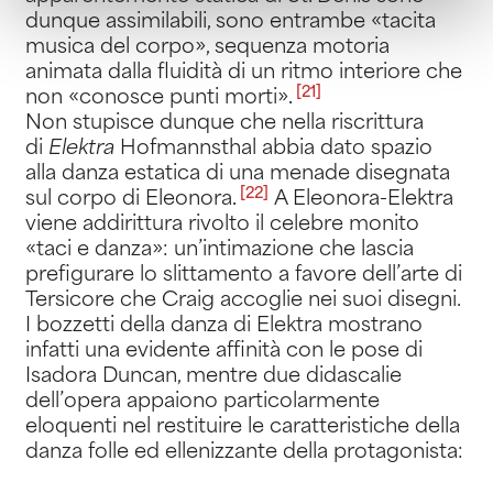
dunque assimilabili, sono entrambe «tacita
musica del corpo», sequenza motoria
animata dalla fluidità di un ritmo interiore che
[21]
non «conosce punti morti»
.
Non stupisce dunque che nella riscrittura
di
Elektra
Hofmannsthal abbia dato spazio
alla danza estatica di una menade disegnata
[22]
sul corpo di Eleonora
.
A Eleonora-Elektra
viene addirittura rivolto il celebre monito
«taci e danza»: un’intimazione che lascia
prefigurare lo slittamento a favore dell’arte di
Tersicore che Craig accoglie nei suoi disegni.
I bozzetti della danza di Elektra mostrano
infatti una evidente affinità con le pose di
Isadora Duncan, mentre due didascalie
dell’opera appaiono particolarmente
eloquenti nel restituire le caratteristiche della
danza folle ed ellenizzante della protagonista: