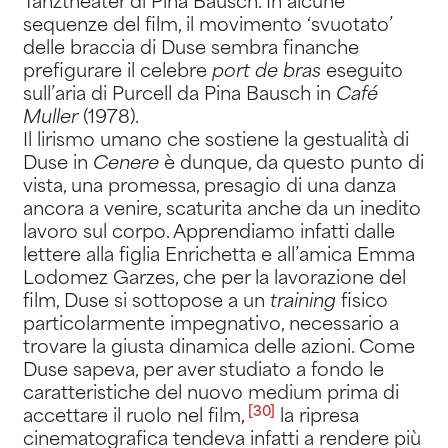
Tanztheater di Pina Bausch. In alcune
sequenze del film, il movimento ‘svuotato’
delle braccia di Duse sembra finanche
prefigurare il celebre
port de bras
eseguito
sull’aria di Purcell da Pina Bausch in
Café
Muller
(1978).
Il lirismo umano che sostiene la gestualità di
Duse in
Cenere
è dunque, da questo punto di
vista, una promessa, presagio di una danza
ancora a venire, scaturita anche da un inedito
lavoro sul corpo. Apprendiamo infatti dalle
lettere alla figlia Enrichetta e all’amica Emma
Lodomez Garzes, che per la lavorazione del
film, Duse si sottopose a un
training
fisico
particolarmente impegnativo, necessario a
trovare la giusta dinamica delle azioni. Come
Duse sapeva, per aver studiato a fondo le
caratteristiche del nuovo medium prima di
[30]
accettare il ruolo nel film
,
la ripresa
cinematografica tendeva infatti a rendere più