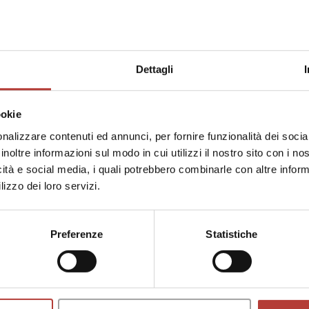
 on hypercontemporary literature, novel theory, life writ
ed the monographs Una teologia della frustrazione. L’opera 
valenza. Sul diario di Carla Lonzi (ETS 2025). Together 
tura. Antologia di scritti militanti (1960-1976) (Mucchi 20
Dettagli
a». Forme e rappresentazioni della borghesia italiana (192
SAGGI
25
Dentro e fuori l’autoc
ookie
fototesti di Rivolta F
nalizzare contenuti ed annunci, per fornire funzionalità dei socia
di
Silvia Cucchi
inoltre informazioni sul modo in cui utilizzi il nostro sito con i n
icità e social media, i quali potrebbero combinarle con altre inform
lizzo dei loro servizi.
Preferenze
Statistiche