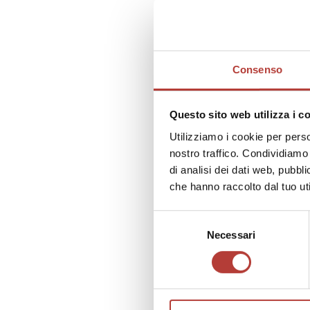
focuses
publish
un’ambi
lettera
Consenso
malatti
Questo sito web utilizza i c
Utilizziamo i cookie per perso
nostro traffico. Condividiamo 
di analisi dei dati web, pubbl
che hanno raccolto dal tuo uti
Selezione
Necessari
del
consenso