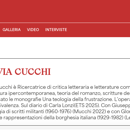
GALLERIA
VIDEO
INTERVISTE
VIA CUCCHI
Cucchi è Ricercatrice di critica letteraria e letterature c
tura ipercontemporanea, teoria del romanzo, scritture del
ato le monografie Una teologia della frustrazione. L’opera l
valenza. Sul diario di Carla Lonzi(ETS 2025). Con Giusep
ia di scritti militanti (1960-1976) (Mucchi 2022) e con Glo
 rappresentazioni della borghesia italiana (1929-1982) (Le
Cucchi is a Researcher in Literary Criticism and Comparat