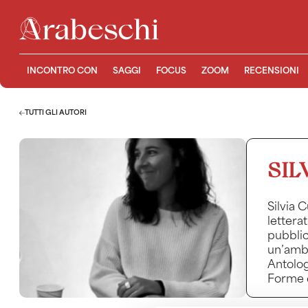
INCONTRO CON
SAGGI
FOCUS
ZOOM
RECENSIONI
TUTTI GLI AUTORI
SIL
Silvia 
lettera
pubblic
un’ambi
Antolog
Forme e
Silvia 