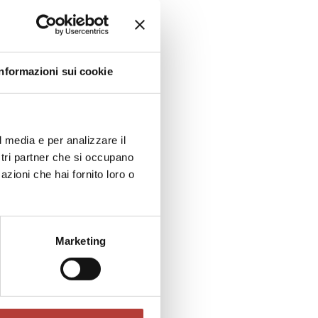
ing, feminist writing, and gender studies. She has
letteraria di Walter Siti (Cesati 2021) e Storia di
with Giuseppe Carrara, she edited Erotismo e
22), and with Gloria Scarfone, «Il nome di un’atroce
Informazioni sui cookie
9-1982) (Ledizioni 2024).
oscienza. I
emminile
l media e per analizzare il
ostri partner che si occupano
azioni che hai fornito loro o
Marketing