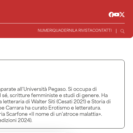
NUMERI
QUADERNI
LA RIVISTA
CONTATTI
omparate all’Università Pegaso. Si occupa di
 sé, scritture femministe e studi di genere. Ha
etteraria di Walter Siti (Cesati 2021) e Storia di
pe Carrara ha curato Erotismo e letteratura.
ria Scarfone «Il nome di un’atroce malattia».
dizioni 2024).
ive Literature at Pegaso University. Her work