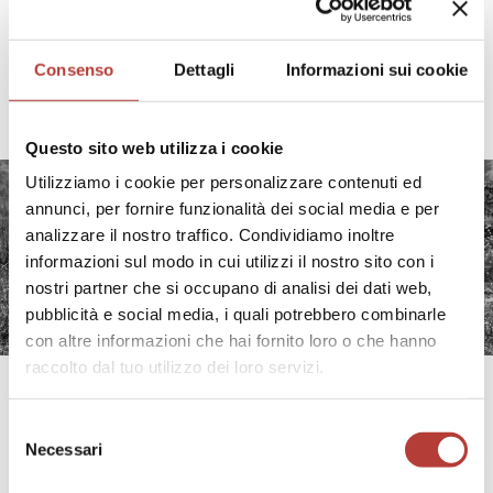
Consenso
Dettagli
Informazioni sui cookie
I SAGGI
Questo sito web utilizza i cookie
Utilizziamo i cookie per personalizzare contenuti ed
annunci, per fornire funzionalità dei social media e per
SAGGI
20
analizzare il nostro traffico. Condividiamo inoltre
Introduzione a «Lampeggiare nello
informazioni sul modo in cui utilizzi il nostro sito con i
sguardo». Attrici e attori nel cinema
nostri partner che si occupano di analisi dei dati web,
di Pasolini
di
Corinne Pontillo
pubblicità e social media, i quali potrebbero combinarle
con altre informazioni che hai fornito loro o che hanno
raccolto dal tuo utilizzo dei loro servizi.
SCOPRI TUTTI
Selezione
Necessari
del
consenso