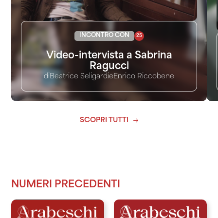
INCONTRO CON
25
Video-intervista a Sabrina
Ragucci
di
Beatrice Seligardi
e
Enrico Riccobene
SCOPRI TUTTI
NUMERI PRECEDENTI