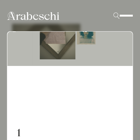
INCONTRO CON |
Sabrina Ragucci. Il
profilo (B. Seligardi)
1
2
3
4