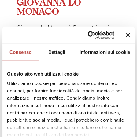
GIOVANNA LO
MONACO
Giovanna Lo Monaco è Ricercatrice di
Letteratura italiana contemporanea
dell’Università di Firenze. Ha conseguito il
titolo di Dottore di ricerca presso
Consenso
Dettagli
Informazioni sui cookie
l’Università di Roma ‘La Sapienza’ ed è
stata Assegnista presso l’Università di
Firenze. Si è occupata di avanguardie,
relazione tra le arti, controcultura e
Questo sito web utilizza i cookie
autobiografie. Tra i suoi lavori: Dalla
Utilizziamo i cookie per personalizzare contenuti ed
scrittura al gesto. Il Gruppo 63 e il teatro;
annunci, per fornire funzionalità dei social media e per
Tommaso Ottonieri. L’arte plastica della
analizzare il nostro traffico. Condividiamo inoltre
parola; Scritture selvagge. Letteratura
informazioni sul modo in cui utilizzi il nostro sito con i
antagonista nell’Italia degli anni Settanta.
nostri partner che si occupano di analisi dei dati web,
Giovanna Lo Monaco is a Researcher of
pubblicità e social media, i quali potrebbero combinarle
Contemporary Italian Literature at the
con altre informazioni che hai fornito loro o che hanno
University of Florence. She received her
raccolto dal tuo utilizzo dei loro servizi.
Ph.D. from the University of Rome ‘La