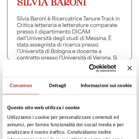
SILVIA BARONI
Silvia Baroni è Ricercatrice Tenure Track in
Critica letteraria e letterature comparate
presso il dipartimento DICAM
dell’Università degli studi di Messina. È
stata assegnista di ricerca presso
l’Università di Bologna e docente a
contratto presso l’Università di Verona. Si
occupa di letteratura illustrata dell’Otto e
Novecento, di studi visuali e intermediali,
di teoria del romanzo e di letteratura crime
italiana contemporanea. È autrice di
Consenso
Dettagli
Informazioni sui cookie
numerosi articoli pubblicati su riviste
nazionali e internazionali, e di due
monografie: L’immagine alla lettera. La
Questo sito web utilizza i cookie
letteratura illustrata e il caso Balzac,
Utilizziamo i cookie per personalizzare contenuti ed
Artemide, 2023; Leggere la letteratura
illustrata: pratiche e voci (1830-1890),
annunci, per fornire funzionalità dei social media e per
Edizioni del Verri, 2024.
analizzare il nostro traffico. Condividiamo inoltre