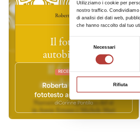
Utilizziamo i cookie per perso
nostro traffico. Condividiamo 
di analisi dei dati web, pubbl
che hanno raccolto dal tuo uti
Selezione
Necessari
del
consenso
RECENSIONI
25
Rifiuta
Roberta Coglitore, Il
fototesto autobiografico.
di
Corinne Pontillo
Narrazioni ed esperienza
del sé in Annie Ernaux e
Michele Mari