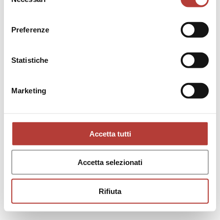
del
consenso
INTERVISTE
25
Preferenze
Videointervista ad Alberto
Saibene (Humboldt Books)
Statistiche
di
Viviana Triscari
Marketing
Accetta tutti
Accetta selezionati
Rifiuta