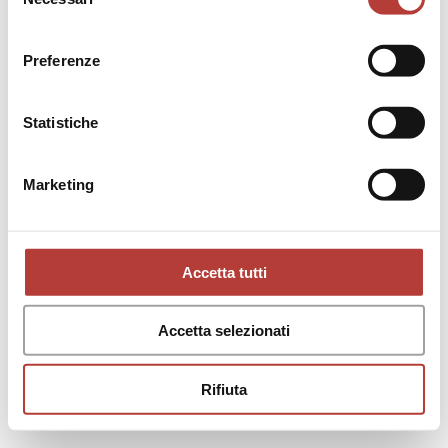
del
consenso
Preferenze
SAGGI
25
Ultimi paradisi di ‘genere’:
Statistiche
Maraini e Quilici tra cinema,
fotografia e letteratura nei
di
Giovanna Santaera
mari del Sud del mondo*
Marketing
Accetta tutti
Accetta selezionati
Rifiuta