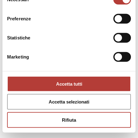
del
consenso
INTERVISTE
25
Preferenze
Videointervista ad Alberto
Saibene (Humboldt Books)
Statistiche
di
Viviana Triscari
Marketing
Accetta tutti
Accetta selezionati
Rifiuta