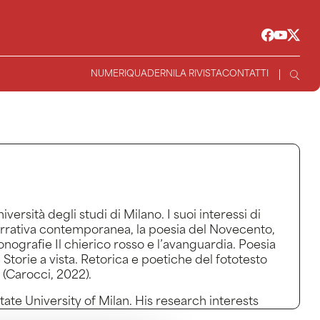
NUMERI
QUADERNI
LA RIVISTA
CONTATTI
ersità degli studi di Milano. I suoi interessi di
a narrativa contemporanea, la poesia del Novecento,
onografie Il chierico rosso e l’avanguardia. Poesia
 Storie a vista. Retorica e poetiche del fototesto
 (Carocci, 2022).
ate University of Milan. His research interests
, contemporary fiction, 20th century poetry and