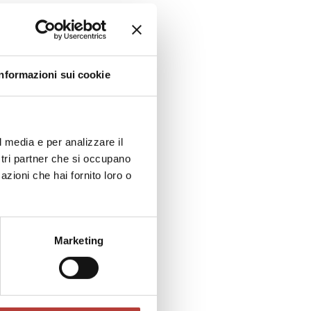
blications, the monographs Il chierico rosso e
ti (Ledizioni, 2018) and Storie a vista. Retorica e
ri Teoria della letteratura (Carocci, 2022).
Informazioni sui cookie
êtes». A
 and Desire in
l media e per analizzare il
Aveux non avenus
ostri partner che si occupano
azioni che hai fornito loro o
Marketing