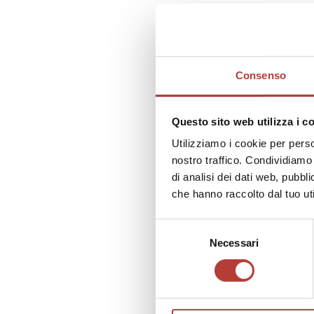
literar
l’avang
poetich
Consenso
Questo sito web utilizza i c
Utilizziamo i cookie per perso
nostro traffico. Condividiamo 
di analisi dei dati web, pubbl
che hanno raccolto dal tuo uti
Selezione
Necessari
del
consenso