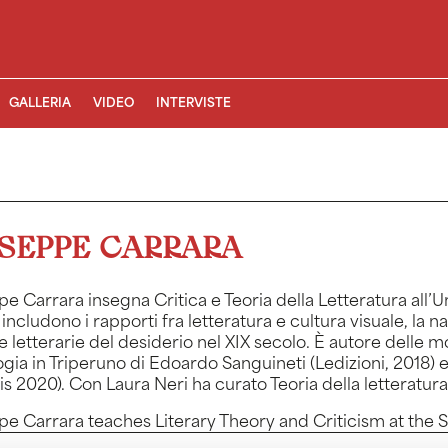
GALLERIA
VIDEO
INTERVISTE
SEPPE CARRARA
e Carrara insegna Critica e Teoria della Letteratura all’Univ
 includono i rapporti fra letteratura e cultura visuale, l
e letterarie del desiderio nel XIX secolo. È autore delle m
ogia in Triperuno di Edoardo Sanguineti (Ledizioni, 2018) e
s 2020). Con Laura Neri ha curato Teoria della letteratura
e Carrara teaches Literary Theory and Criticism at the St
: the relationships between literature and visual culture