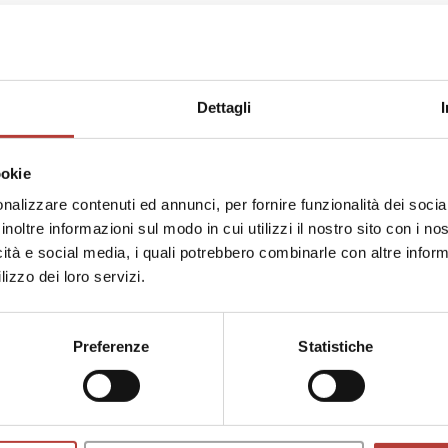
y forms of desire during the 19th century. Amongst his pu
uardia. Poesia e ideologia in Triperuno di Edoardo Sanguine
e del fototesto (Mimesis 2020). He co-edited with Laura Ne
Dettagli
SAGGI
25
«Ce monstre à deux t
ookie
Cosmogony of Gender
nalizzare contenuti ed annunci, per fornire funzionalità dei socia
di
Giuseppe Carrara
Cahun and Moore’s 
inoltre informazioni sul modo in cui utilizzi il nostro sito con i n
icità e social media, i quali potrebbero combinarle con altre inform
lizzo dei loro servizi.
Preferenze
Statistiche