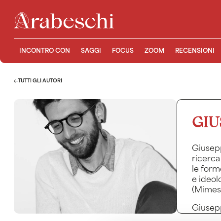
INCONTRO CON
SAGGI
FOCUS
ZOOM
RECENSIONI
TUTTI GLI AUTORI
GIU
Giusepp
ricerca
le form
e ideol
(Mimesi
Giusepp
include