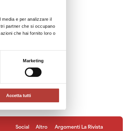
teur and home movies, for which he collaborated
hive in Bologna. He has also collaborated with
prà. Alongside his academic research, he
l media e per analizzare il
r of various projects (short films, documentaries,
ostri partner che si occupano
azioni che hai fornito loro o
brina Ragucci
ccobene
Marketing
Accetta tutti
Social
Altro
Argomenti
La Rivista