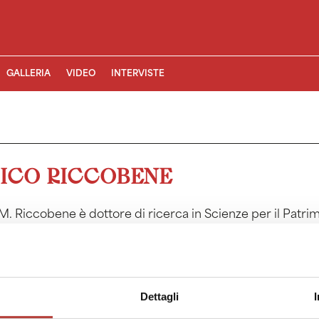
GALLERIA
VIDEO
INTERVISTE
ICO RICCOBENE
M. Riccobene è dottore di ricerca in Scienze per il Patrim
ia, in cinema, con un progetto di ricerca relativo a film ama
rato con la Fondazione Home Movies – Archivio Nazionale
rato anche con l’associazione romana Fuori Norma, fondat
 accademica, percorre quello di ricerca visuale: regista,
etraggi, documentari, videoclip, video-saggi, ecc…).
Dettagli
M. Riccobene is a PhD in Sciences of Cultural Heritage an