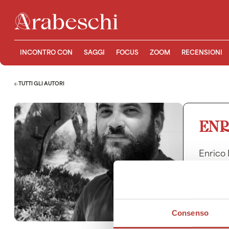
INCONTRO CON
SAGGI
FOCUS
ZOOM
RECENSIONI
TUTTI GLI AUTORI
ENR
Enrico 
di Catan
collabo
collabo
ricerca
(cortom
Consenso
Enrico 