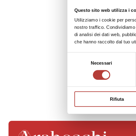
special
Questo sito web utilizza i c
with th
the Rom
Utilizziamo i cookie per perso
pursues
nostro traffico. Condividiamo 
music v
di analisi dei dati web, pubbl
che hanno raccolto dal tuo uti
Selezione
Necessari
del
consenso
Rifiuta