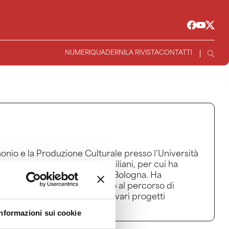
NUMERI
QUADERNI
LA RIVISTA
CONTATTI
onio e la Produzione Culturale presso l’Università
toriali e film di famiglia siciliani, per cui ha
 del Film di Famiglia ETS di Bologna. Ha
a da Adriano Aprà. Parallelo al percorso di
 sceneggiatore, montatore di vari progetti
Informazioni sui cookie
d Production at the University of Catania,