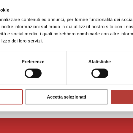
izing in cinema, with a research project on Sicilian ama
ookie
e Home Movies Foundation – ETS National Home Movie Arc
e-based association Fuori Norma, founded by Adriano A
nalizzare contenuti ed annunci, per fornire funzionalità dei socia
 visual research: he is a director, screenwriter, and edito
inoltre informazioni sul modo in cui utilizzi il nostro sito con i n
ideos, video essays, etc.).
icità e social media, i quali potrebbero combinarle con altre inform
INCONTRO CON
25
lizzo dei loro servizi.
Video-intervista a Sa
di
Beatrice Seligardi
e
Enrico Ri
Preferenze
Statistiche
Accetta selezionati