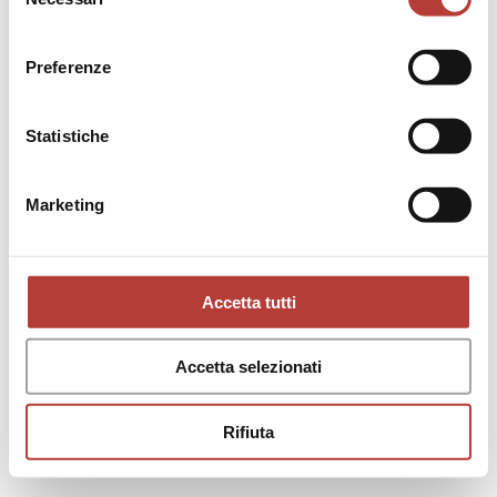
del
RECENSIONI
consenso
25
Preferenze
Dalila Colucci e Leonarda
Trapassi (a cura di), Forme del
reale. Iconotesti narrativi
di
Imma Iaccarino
Statistiche
nell’Italia contemporanea
Marketing
Accetta tutti
Accetta selezionati
Rifiuta