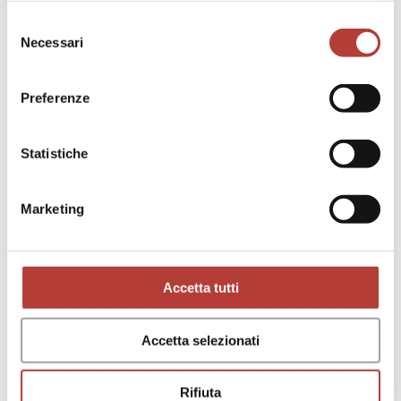
Selezione
Necessari
del
consenso
Preferenze
Statistiche
Marketing
Accetta tutti
CROSS-FADE
26
Accetta selezionati
Michele Guerra (a cura di),
Bertolucci A-Z
di
Roberto Chiesi
Rifiuta